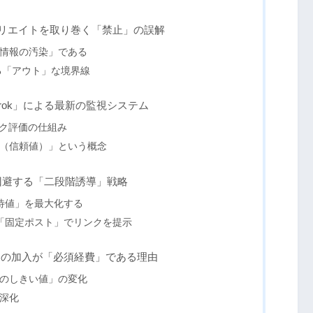
X）アフィリエイトを取り巻く「禁止」の誤解
情報の汚染」である
る「アウト」な境界線
Grok」による最新の監視システム
リンク評価の仕組み
（信頼値）」という概念
を回避する「二段階誘導」戦略
待値」を最大化する
「固定ポスト」でリンクを提示
r Blue）の加入が「必須経費」である理由
のしきい値」の変化
深化