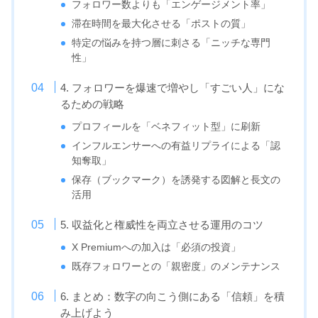
フォロワー数よりも「エンゲージメント率」
滞在時間を最大化させる「ポストの質」
特定の悩みを持つ層に刺さる「ニッチな専門
性」
4. フォロワーを爆速で増やし「すごい人」にな
るための戦略
プロフィールを「ベネフィット型」に刷新
インフルエンサーへの有益リプライによる「認
知奪取」
保存（ブックマーク）を誘発する図解と長文の
活用
5. 収益化と権威性を両立させる運用のコツ
X Premiumへの加入は「必須の投資」
既存フォロワーとの「親密度」のメンテナンス
6. まとめ：数字の向こう側にある「信頼」を積
み上げよう